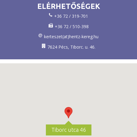
ELÉRHETŐSÉGEK
+36 72 / 319-701
+36 72 / 510-398
kerteszet(at)hentz-kereg.hu
7624 Pécs, Tiborc. u. 46.
Tiborc utca 46
Tiborc utca 46