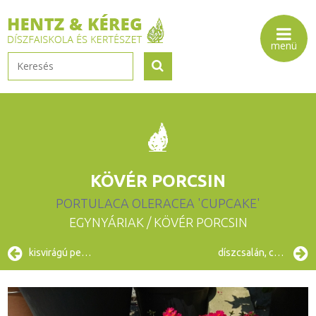
KÖVÉR PORCSIN
PORTULACA OLERACEA 'CUPCAKE'
EGYNYÁRIAK
/ KÖVÉR PORCSIN
kisvirágú petúnia
díszcsalán, coleus